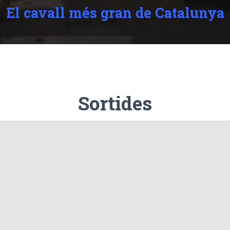
El cavall més gran de Catalunya
Sortides