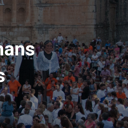
mans
s